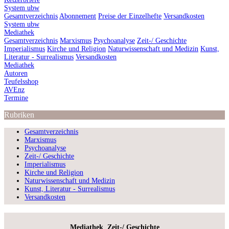
System ubw
Gesamtverzeichnis
Abonnement
Preise der Einzelhefte
Versandkosten
System ubw
Mediathek
Gesamtverzeichnis
Marxismus
Psychoanalyse
Zeit-/ Geschichte
Imperialismus
Kirche und Religion
Naturwissenschaft und Medizin
Kunst,
Literatur - Surrealismus
Versandkosten
Mediathek
Autoren
Teufelsshop
AVEnz
Termine
Rubriken
Gesamtverzeichnis
Marxismus
Psychoanalyse
Zeit-/ Geschichte
Imperialismus
Kirche und Religion
Naturwissenschaft und Medizin
Kunst, Literatur - Surrealismus
Versandkosten
Mediathek
Zeit-/ Geschichte