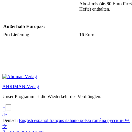
Abo-Preis (46,80 Euro für 6
Hefte) enthalten.
Außerhalb Europas:
Pro Lieferung
16 Euro
AHRIMAN-Verlag
Unser Programm ist die Wiederkehr des Verdrängten.
de
Deutsch
English
español
français
italiano
polski
română
русский
中
文