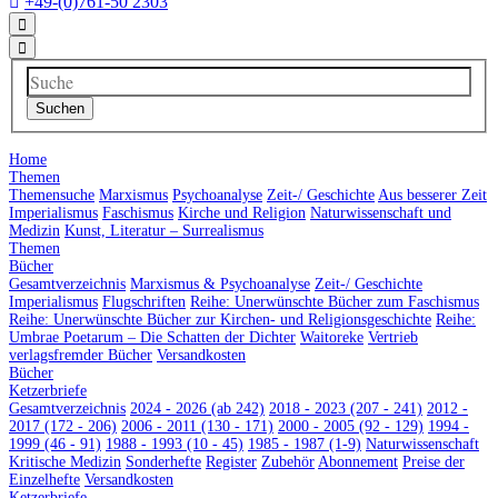
+49-(0)761-50 2303
Home
Themen
Themensuche
Marxismus
Psychoanalyse
Zeit-/ Geschichte
Aus besserer Zeit
Imperialismus
Faschismus
Kirche und Religion
Naturwissenschaft und
Medizin
Kunst, Literatur – Surrealismus
Themen
Bücher
Gesamtverzeichnis
Marxismus & Psychoanalyse
Zeit-/ Geschichte
Imperialismus
Flugschriften
Reihe: Unerwünschte Bücher zum Faschismus
Reihe: Unerwünschte Bücher zur Kirchen- und Religionsgeschichte
Reihe:
Umbrae Poetarum – Die Schatten der Dichter
Waitoreke
Vertrieb
verlagsfremder Bücher
Versandkosten
Bücher
Ketzerbriefe
Gesamtverzeichnis
2024 - 2026 (ab 242)
2018 - 2023 (207 - 241)
2012 -
2017 (172 - 206)
2006 - 2011 (130 - 171)
2000 - 2005 (92 - 129)
1994 -
1999 (46 - 91)
1988 - 1993 (10 - 45)
1985 - 1987 (1-9)
Naturwissenschaft
Kritische Medizin
Sonderhefte
Register
Zubehör
Abonnement
Preise der
Einzelhefte
Versandkosten
Ketzerbriefe