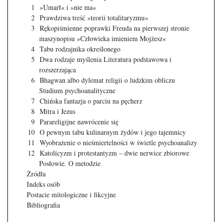
1
»Umarł« i »nie ma«
2
Prawdziwa treść »teorii totalitaryzmu«
3
Rękopiśmienne poprawki Freuda na pierwszej stronie
maszynopisu »Człowieka imieniem Mojżesz«
4
Tabu rodzajnika określonego
5
Dwa rodzaje myślenia Literatura podstawowa i
rozszerzająca
6
Bhagwan albo dylemat religii o ludzkim obliczu
Studium psychoanalityczne
7
Chińska fantazja o parciu na pęcherz
8
Mitra i Jezus
9
Parareligijne nawrócenie się
10
O pewnym tabu kulinarnym żydów i jego tajemnicy
11
Wyobrażenie o nieśmiertelności w świetle psychoanalizy
12
Katolicyzm i protestantyzm – dwie nerwice zbiorowe
Posłowie. O metodzie
Żródła
Indeks osób
Postacie mitologiczne i fikcyjne
Bibliografia