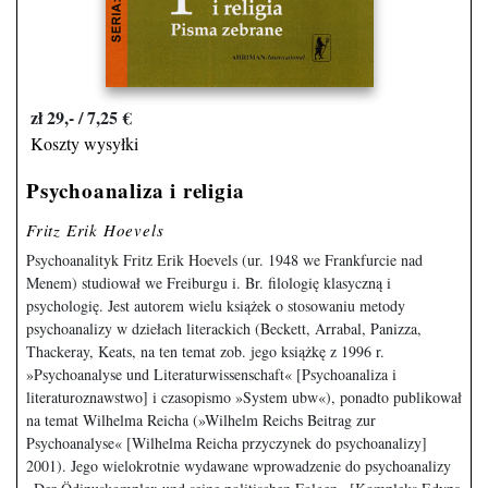
zł 29,- / 7,25 €
Koszty wysyłki
Psychoanaliza i religia
Fritz Erik Hoevels
Psychoanalityk Fritz Erik Hoevels (ur. 1948 we Frankfurcie nad
Menem) studiował we Freiburgu i. Br. filologię klasyczną i
psychologię. Jest autorem wielu książek o stosowaniu metody
psychoanalizy w dziełach literackich (Beckett, Arrabal, Panizza,
Thackeray, Keats, na ten temat zob. jego książkę z 1996 r.
»Psychoanalyse und Literaturwissenschaft« [Psychoanaliza i
literaturoznawstwo] i czasopismo »System ubw«), ponadto publikował
na temat Wilhelma Reicha (»Wilhelm Reichs Beitrag zur
Psychoanalyse« [Wilhelma Reicha przyczynek do psychoanalizy]
2001). Jego wielokrotnie wydawane wprowadzenie do psychoanalizy