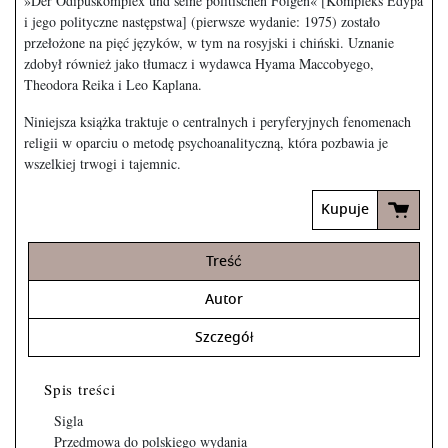
»Der Ödipuskomplex und seine politischen Folgen« [Kompleks Edypa
i jego polityczne następstwa] (pierwsze wydanie: 1975) zostało
przełożone na pięć języków, w tym na rosyjski i chiński. Uznanie
zdobył również jako tłumacz i wydawca Hyama Maccobyego,
Theodora Reika i Leo Kaplana.
Niniejsza książka traktuje o centralnych i peryferyjnych fenomenach
religii w oparciu o metodę psychoanalityczną, która pozbawia je
wszelkiej trwogi i tajemnic.
Kupuje
Treść
Autor
Szczegół
Spis treści
Sigla
Przedmowa do polskiego wydania