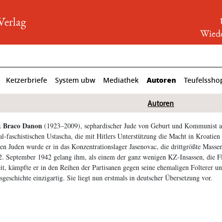
rlag
Wiede
Autoren
Ketzerbriefe
System ubw
Mediathek
Teufelssho
Autoren
 Braco Danon
(1923–2009), sephardischer Jude von Geburt und Kommunist au
al-faschistischen Ustascha, die mit Hitlers Unterstützung die Macht in Kroatie
en Juden wurde er in das Konzentrationslager Jasenovac, die drittgrößte Massen
. September 1942 gelang ihm, als einem der ganz wenigen KZ-Insassen, die Fl
it, kämpfte er in den Reihen der Partisanen gegen seine ehemaligen Folterer 
geschichte einzigartig. Sie liegt nun erstmals in deutscher Übersetzung vor.