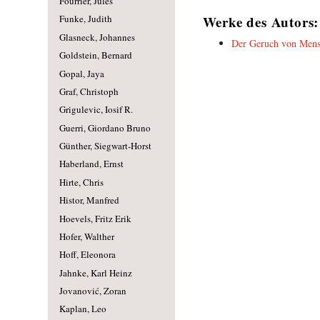
Fourrier, Jules
Werke des Autors:
Funke, Judith
Glasneck, Johannes
Der Geruch von Mens
Goldstein, Bernard
Gopal, Jaya
Graf, Christoph
Grigulevic, Iosif R.
Guerri, Giordano Bruno
Günther, Siegwart-Horst
Haberland, Ernst
Hirte, Chris
Histor, Manfred
Hoevels, Fritz Erik
Hofer, Walther
Hoff, Eleonora
Jahnke, Karl Heinz
Jovanović, Zoran
Kaplan, Leo