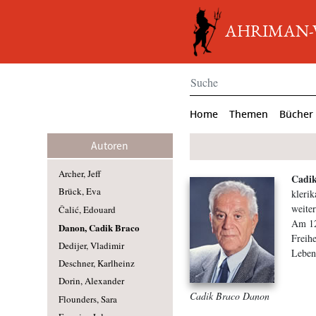
AHRIMAN-Ve
Home
Themen
Bücher
Autoren
Archer, Jeff
Cadik
Brück, Eva
klerik
weiter
Čalić, Edouard
Am 12
Danon, Cadik Braco
Freihe
Dedijer, Vladimir
Lebens
Deschner, Karlheinz
Dorin, Alexander
Cadik Braco Danon
Flounders, Sara