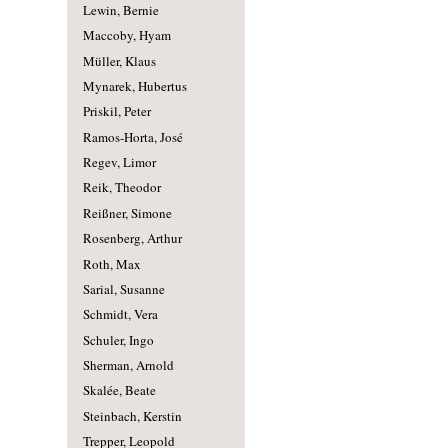
Lewin, Bernie
Maccoby, Hyam
Müller, Klaus
Mynarek, Hubertus
Priskil, Peter
Ramos-Horta, José
Regev, Limor
Reik, Theodor
Reißner, Simone
Rosenberg, Arthur
Roth, Max
Sarial, Susanne
Schmidt, Vera
Schuler, Ingo
Sherman, Arnold
Skalée, Beate
Steinbach, Kerstin
Trepper, Leopold