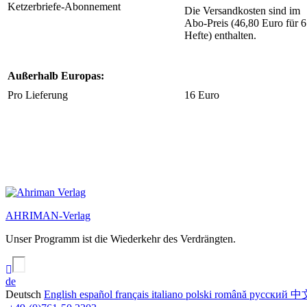
Ketzerbriefe-Abonnement
Die Versandkosten sind im
Abo-Preis (46,80 Euro für 6
Hefte) enthalten.
Außerhalb Europas:
Pro Lieferung
16 Euro
AHRIMAN-Verlag
Unser Programm ist die Wiederkehr des Verdrängten.
de
Deutsch
English
español
français
italiano
polski
română
русский
中