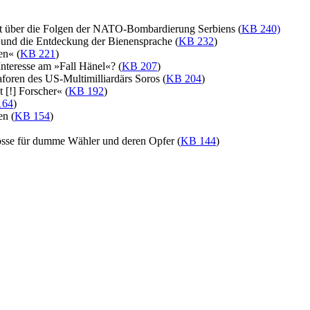
t über die Folgen der NATO-Bombardierung Serbiens (
KB 240)
 und die Entdeckung der Bienensprache (
KB 232
)
en« (
KB 221
)
nteresse am »Fall Hänel«? (
KB 207
)
aforen des US-Multimilliardärs Soros (
KB 204
)
t [!] Forscher« (
KB 192
)
164
)
n (
KB 154
)
osse für dumme Wähler und deren Opfer (
KB 144
)