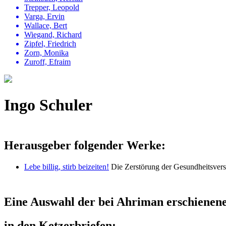
Trepper, Leopold
Varga, Ervin
Wallace, Bert
Wiegand, Richard
Zipfel, Friedrich
Zorn, Monika
Zuroff, Efraim
Ingo Schuler
Herausgeber folgender Werke:
Lebe billig, stirb beizeiten!
Die Zerstörung der Gesundheitsver
Eine Auswahl der bei Ahriman erschienene
in den Ketzerbriefen: