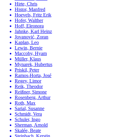
Hirte, Chris
Histor, Manfred
Hoevels, Fritz Erik
Hofer, Walther
Hoff, Eleonora
Jahnke, Karl Heinz
Jovanović, Zoran
Kaplan, Leo
Lewin, Bernie
Maccoby, Hyam
Müller, Klaus
Mynarek, Hubertus
Priskil, Peter
Ramos-Horta, José
Regev, Limor
Reik, Theodor
Reißner, Simone
Rosenberg, Arthur
Roth, Max
Sarial, Susanne
Schmidt, Vera
Schuler, Ingo
Sherman, Arnold
Skalée, Beate
Steinbach, Kerstin