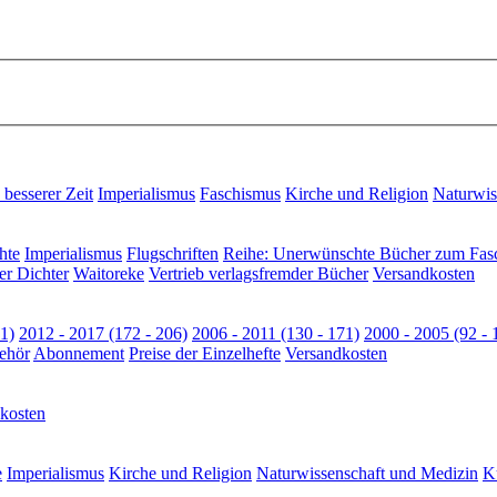
besserer Zeit
Imperialismus
Faschismus
Kirche und Religion
Naturwis
hte
Imperialismus
Flugschriften
Reihe: Unerwünschte Bücher zum Fas
er Dichter
Waitoreke
Vertrieb verlagsfremder Bücher
Versandkosten
1)
2012 - 2017 (172 - 206)
2006 - 2011 (130 - 171)
2000 - 2005 (92 - 
ehör
Abonnement
Preise der Einzelhefte
Versandkosten
kosten
e
Imperialismus
Kirche und Religion
Naturwissenschaft und Medizin
Ku