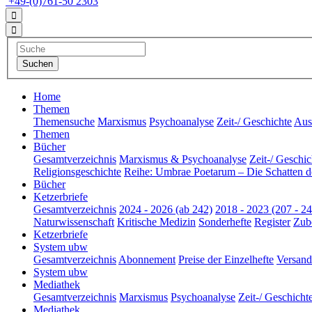
+49-(0)761-50 2303
Home
Themen
Themensuche
Marxismus
Psychoanalyse
Zeit-/ Geschichte
Aus 
Themen
Bücher
Gesamtverzeichnis
Marxismus & Psychoanalyse
Zeit-/ Geschic
Religionsgeschichte
Reihe: Umbrae Poetarum – Die Schatten d
Bücher
Ketzerbriefe
Gesamtverzeichnis
2024 - 2026 (ab 242)
2018 - 2023 (207 - 24
Naturwissenschaft
Kritische Medizin
Sonderhefte
Register
Zub
Ketzerbriefe
System ubw
Gesamtverzeichnis
Abonnement
Preise der Einzelhefte
Versand
System ubw
Mediathek
Gesamtverzeichnis
Marxismus
Psychoanalyse
Zeit-/ Geschicht
Mediathek