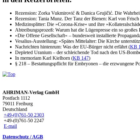
Rezension: Zorka Vukmirović & Danica Grujičić. Die Wahrhei
Rezension: Tania Munz. Der Tanz der Bienen: Karl von Frisch
Medizinsplitter: Die »Corona-Krise« und ihre »Kollateralschäd
Abtreibungsprozeß: Warum hat die Lügenpresse ein so großes I
»Die Offene Gesellschaft« – bundesweit installierte Propagand
Vesalius-Ausstellung: »Spätes Mittelalter: Die Kirche unterstütz
Nachrichten hintenrum: Was der EU-Bürger nicht erfährt (
KB 
Depleted Uranium – der schleichende Tod nach den US-Bombe
In memoriam Karl Kielhorn (
KB 147
)
§ 218 – Bestattungspflicht für Embryonen – die erzwungene P
AHRIMAN-Verlag GmbH
Postfach 1112
79011 Freiburg
Deutschland
+49-(0)761-50 2303
+49-(0)761-50 2247
E-mail
Datenschutz / AGB