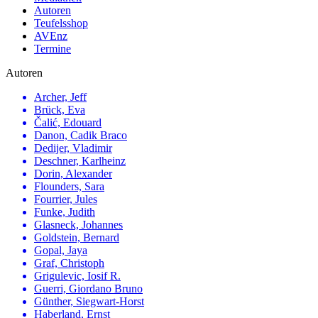
Autoren
Teufelsshop
AVEnz
Termine
Autoren
Archer, Jeff
Brück, Eva
Čalić, Edouard
Danon, Cadik Braco
Dedijer, Vladimir
Deschner, Karlheinz
Dorin, Alexander
Flounders, Sara
Fourrier, Jules
Funke, Judith
Glasneck, Johannes
Goldstein, Bernard
Gopal, Jaya
Graf, Christoph
Grigulevic, Iosif R.
Guerri, Giordano Bruno
Günther, Siegwart-Horst
Haberland, Ernst