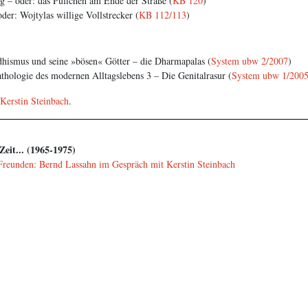
g – oder: das Püffchen am Ende der Straße (
KB 120
)
er: Wojtylas willige Vollstrecker (
KB 112/113
)
dhismus und seine »bösen« Götter – die Dharmapalas (
System ubw 2/2007
)
thologie des modernen Alltagslebens 3 – Die Genitalrasur (
System ubw 1/200
Kerstin Steinbach
.
Zeit... (1965-1975)
nden: Bernd Lassahn im Gespräch mit Kerstin Steinbach