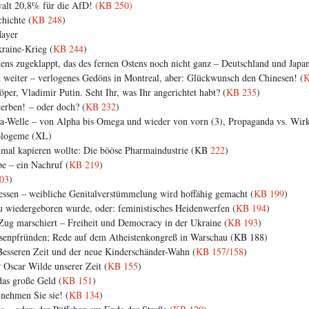
alt 20,8% für die AfD!
(KB 250)
hichte (
KB 248
)
ayer
raine-Krieg (
KB 244
)
ens zugeklappt, das des fernen Ostens noch nicht ganz – Deutschland und Japan
t weiter – verlogenes Gedöns in Montreal, aber: Glückwunsch den Chinesen! (
K
er, Vladimir Putin. Seht Ihr, was Ihr angerichtet habt? (
KB 235
)
terben! – oder doch? (
KB 232
)
-Welle – von Alpha bis Omega und wieder von vorn (3), Propaganda vs. Wirkli
eologeme (XL)
mal kapieren wollte: Die bööse Pharmaindustrie (KB
222
)
e – ein Nachruf (
KB 219
)
03
)
ssen – weibliche Genitalverstümmelung wird hoffähig gemacht (
KB 199
)
u wiedergeboren wurde, oder: feministisches Heidenwerfen (
KB 194
)
Zug marschiert – Freiheit und Democracy in der Ukraine (
KB 193
)
senpfründen; Rede auf dem Atheistenkongreß in Warschau (KB 188)
Besseren Zeit und der neue Kinderschänder-Wahn (
KB 157/158
)
 Oscar Wilde unserer Zeit (
KB 155
)
das große Geld (
KB 151
)
nehmen Sie sie! (
KB 134
)