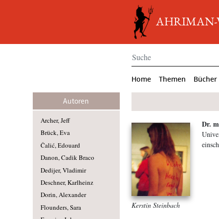
AHRIMAN-Ve
Home
Themen
Bücher
Autoren
Archer, Jeff
Dr. m
Brück, Eva
Univer
einsc
Čalić, Edouard
Danon, Cadik Braco
Dedijer, Vladimir
Deschner, Karlheinz
Dorin, Alexander
Kerstin Steinbach
Flounders, Sara