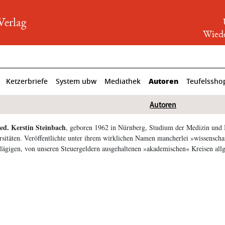
rlag
Wiede
Autoren
Ketzerbriefe
System ubw
Mediathek
Teufelssho
Autoren
ed. Kerstin Steinbach
, geboren 1962 in Nürnberg, Studium der Medizin und B
sitäten. Veröffentlichte unter ihrem wirklichen Namen mancherlei »wissenscha
hlägigen, von unseren Steuergeldern ausgehaltenen »akademischen« Kreisen all