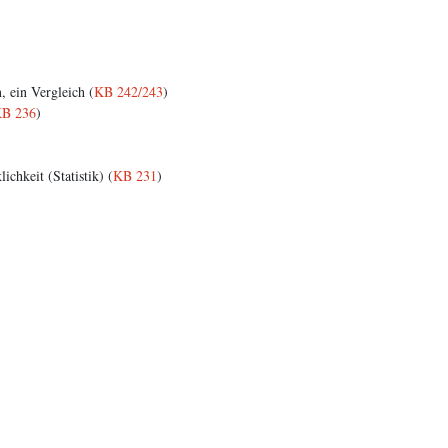
, ein Vergleich (
KB 242/243
)
B 236
)
chkeit (Statistik) (
KB 231
)