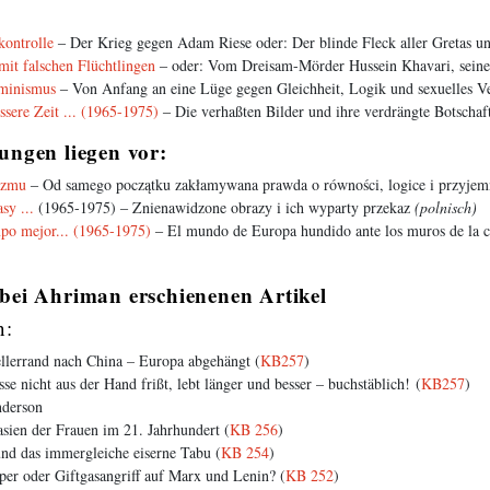
ontrolle
‒ Der Krieg gegen Adam Riese oder: Der blinde Fleck aller Gretas u
it falschen Flüchtlingen
‒ oder: Vom Dreisam-Mörder Hussein Khavari, sein
eminismus
‒ Von Anfang an eine Lüge gegen Gleichheit, Logik und sexuelles V
ssere Zeit ... (1965-1975)
‒ Die verhaßten Bilder und ihre verdrängte Botschaft
ungen liegen vor:
izmu
‒ Od samego początku zakłamywana prawda o równości, logice i przyjemn
sy ...
(1965-1975) ‒ Znienawidzone obrazy i ich wyparty przekaz
(polnisch)
po mejor... (1965-1975)
‒ El mundo de Europa hundido ante los muros de la c
bei Ahriman erschienenen Artikel
n:
ellerrand nach China – Europa abgehängt (
KB257
)
se nicht aus der Hand frißt, lebt länger und besser – buchstäblich! (
KB257
)
nderson
sien der Frauen im 21. Jahrhundert (
KB 256
)
nd das immergleiche eiserne Tabu (
KB 254
)
r oder Giftgasangriff auf Marx und Lenin? (
KB 252
)