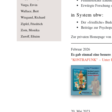
Feministischer Endsie
Varga, Ervin
Erwürgte Forschung od
Wallace, Bert
in System ubw:
Wiegand, Richard
Der »friedliche« Bud
Zipfel, Friedrich
Beiträge zur Psychopa
Zorn, Monika
Zuroff, Efraim
Zur privaten Homepage von
Februar 2026
Es gab einmal eine bessere 
"KONTRAFUNK" – Unter Freu
20. Mai 2023