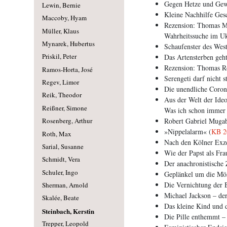
Gegen Hetze und Gew
Lewin, Bernie
Kleine Nachhilfe Gesc
Maccoby, Hyam
Rezension: Thomas M
Müller, Klaus
Wahrheitssuche im Uk
Mynarek, Hubertus
Schaufenster des West
Priskil, Peter
Das Artensterben geh
Rezension: Thomas Röp
Ramos-Horta, José
Serengeti darf nicht s
Regev, Limor
Die unendliche Corona
Reik, Theodor
Aus der Welt der Id
Reißner, Simone
Was ich schon immer 
Robert Gabriel Mugab
Rosenberg, Arthur
»Nippelalarm« (
KB 2
Roth, Max
Nach den Kölner Exze
Sarial, Susanne
Wie der Papst als Fra
Schmidt, Vera
Der anachronistische 
Schuler, Ingo
Geplänkel um die Mö
Die Vernichtung der 
Sherman, Arnold
Michael Jackson – der
Skalée, Beate
Das kleine Kind und 
Steinbach, Kerstin
Die Pille enthemmt – 
Trepper, Leopold