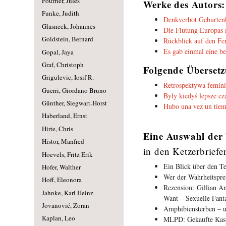
Fourrier, Jules
Werke des Autors:
Funke, Judith
Denkverbot Geburtenk
Glasneck, Johannes
Die Flutung Europas m
Goldstein, Bernard
Rückblick auf den F
Es gab einmal eine be
Gopal, Jaya
Graf, Christoph
Folgende Übersetz
Grigulevic, Iosif R.
Retrospektywa femin
Guerri, Giordano Bruno
Były kiedyś lepsze cza
Günther, Siegwart-Horst
Hubo una vez un tiem
Haberland, Ernst
Hirte, Chris
Eine Auswahl der 
Histor, Manfred
in den Ketzerbriefe
Hoevels, Fritz Erik
Ein Blick über den T
Hofer, Walther
Wer der Wahrheitspres
Hoff, Eleonora
Rezension: Gillian A
Jahnke, Karl Heinz
Want – Sexuelle Fanta
Jovanović, Zoran
Amphibiensterben – u
Kaplan, Leo
MLPD: Gekaufte Kaspe