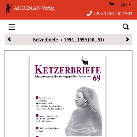
de
AHRIMAN-Verlag
+49-(0)761-50 2303
Ketzerbriefe
1994 - 1999 (46 - 91)