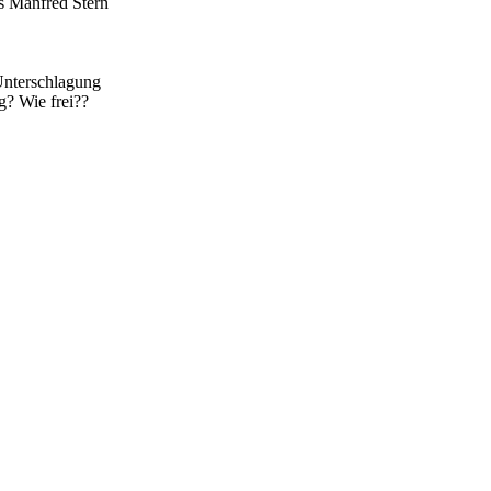
s Manfred Stern
Unterschlagung
g? Wie frei??