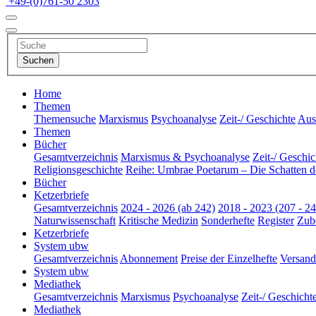
+49-(0)761-50 2303
Home
Themen
Themensuche
Marxismus
Psychoanalyse
Zeit-/ Geschichte
Aus 
Themen
Bücher
Gesamtverzeichnis
Marxismus & Psychoanalyse
Zeit-/ Geschic
Religionsgeschichte
Reihe: Umbrae Poetarum – Die Schatten d
Bücher
Ketzerbriefe
Gesamtverzeichnis
2024 - 2026 (ab 242)
2018 - 2023 (207 - 24
Naturwissenschaft
Kritische Medizin
Sonderhefte
Register
Zub
Ketzerbriefe
System ubw
Gesamtverzeichnis
Abonnement
Preise der Einzelhefte
Versand
System ubw
Mediathek
Gesamtverzeichnis
Marxismus
Psychoanalyse
Zeit-/ Geschicht
Mediathek