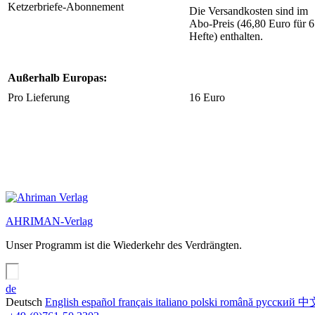
Ketzerbriefe-Abonnement
Die Versandkosten sind im
Abo-Preis (46,80 Euro für 6
Hefte) enthalten.
Außerhalb Europas:
Pro Lieferung
16 Euro
AHRIMAN-Verlag
Unser Programm ist die Wiederkehr des Verdrängten.
de
Deutsch
English
español
français
italiano
polski
română
русский
中