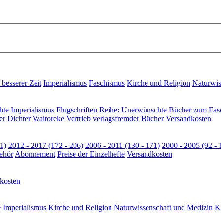
besserer Zeit
Imperialismus
Faschismus
Kirche und Religion
Naturwis
hte
Imperialismus
Flugschriften
Reihe: Unerwünschte Bücher zum Fas
er Dichter
Waitoreke
Vertrieb verlagsfremder Bücher
Versandkosten
1)
2012 - 2017 (172 - 206)
2006 - 2011 (130 - 171)
2000 - 2005 (92 - 
ehör
Abonnement
Preise der Einzelhefte
Versandkosten
kosten
e
Imperialismus
Kirche und Religion
Naturwissenschaft und Medizin
Ku