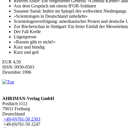
Reuven Assor: Ein vergessener General: »General Kléber« alia
Aus dem Gespräch mit einem IFOR-Soldaten
Susanne Sarial: Indien im Spiegel des weltweiten Niedergangs
»Scientologen in Deutschland unbeliebt«
Scientologenverfolgung: amerikanischer Protest und deutsche 
Zur Bücherschau in Stuttgart: Ein freier Einfall der Messeleitun
Der Fall Krelle
Lügenpresse
»Rassen gibt es nicht!«
Kurz und bündig
Kurz und geil
EUR 4,50
ISSN: 0930-0503
Dezember 1996
AHRIMAN-Verlag GmbH
Postfach 1112
79011 Freiburg
Deutschland
+49-(0)761-50 2303
+49-(0)761-50 2247