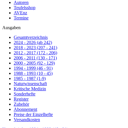
Autoren
Teufelsshop
AVEnz
Termine
Ausgaben
Gesamtverzeichnis
2024 - 2026 (ab 242)
2018 - 2023 (207 - 241)
2012 - 2017 (172 - 206)
2006 - 2011 (130 - 171)
2000 - 2005 (92 - 129)
1994 - 1999 (46 - 91)
1988 - 1993 (10 - 45)
1985 - 1987 (1-9)
Naturwissenschaft
Kritische Medizin
Sonderhefte
Register
Zubehör
Abonnement
Preise der Einzelhefte
Versandkosten