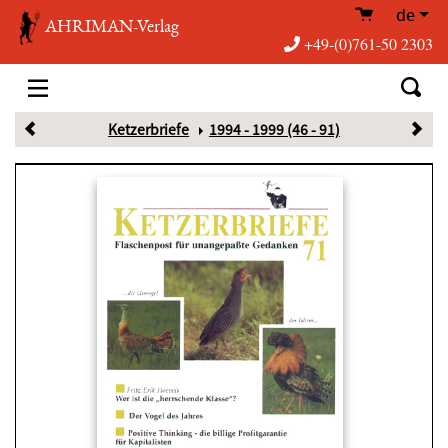
de
AHRIMAN-Verlag
+49-(0)761-50 2303
Ketzerbriefe
1994 - 1999 (46 - 91)