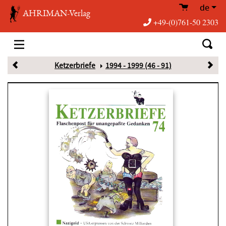
de
AHRIMAN-Verlag
+49-(0)761-50 2303
Ketzerbriefe
1994 - 1999 (46 - 91)