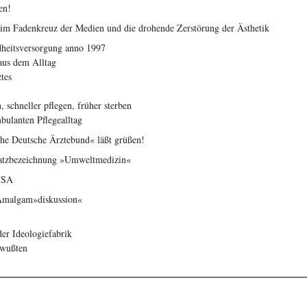
en!
e im Fadenkreuz der Medien und die drohende Zerstörung der Ästhetik
dheitsversorgung anno 1997
 aus dem Alltag
tes
, schneller pflegen, früher sterben
bulanten Pflegealltag
sche Deutsche Ärztebund« läßt grüßen!
atzbezeichnung »Umweltmedizin«
USA
Amalgam»diskussion«
er Ideologiefabrik
 wußten