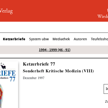
rlag
Wiede
Ketzerbriefe
System ubw
Mediathek
Autoren
Teufelssh
1994 - 1999 (46 - 91)
Ketzerbriefe 77
Sonderheft Kritische Medizin (VIII)
Dezember 1997
I
Z