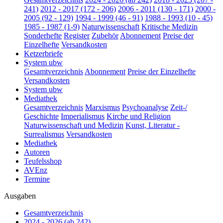
241)
2012 - 2017 (172 - 206)
2006 - 2011 (130 - 171)
2000 -
2005 (92 - 129)
1994 - 1999 (46 - 91)
1988 - 1993 (10 - 45)
1985 - 1987 (1-9)
Naturwissenschaft
Kritische Medizin
Sonderhefte
Register
Zubehör
Abonnement
Preise der
Einzelhefte
Versandkosten
Ketzerbriefe
System ubw
Gesamtverzeichnis
Abonnement
Preise der Einzelhefte
Versandkosten
System ubw
Mediathek
Gesamtverzeichnis
Marxismus
Psychoanalyse
Zeit-/
Geschichte
Imperialismus
Kirche und Religion
Naturwissenschaft und Medizin
Kunst, Literatur -
Surrealismus
Versandkosten
Mediathek
Autoren
Teufelsshop
AVEnz
Termine
Ausgaben
Gesamtverzeichnis
2024 - 2026 (ab 242)