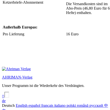
Ketzerbriefe-Abonnement
Die Versandkosten sind im
Abo-Preis (46,80 Euro für 6
Hefte) enthalten.
Außerhalb Europas:
Pro Lieferung
16 Euro
AHRIMAN-Verlag
Unser Programm ist die Wiederkehr des Verdrängten.
de
Deutsch
English
español
français
italiano
polski
română
русский
中