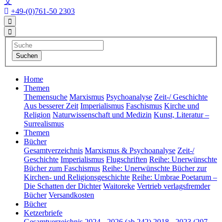
文
+49-(0)761-50 2303
Home
Themen
Themensuche
Marxismus
Psychoanalyse
Zeit-/ Geschichte
Aus besserer Zeit
Imperialismus
Faschismus
Kirche und
Religion
Naturwissenschaft und Medizin
Kunst, Literatur –
Surrealismus
Themen
Bücher
Gesamtverzeichnis
Marxismus & Psychoanalyse
Zeit-/
Geschichte
Imperialismus
Flugschriften
Reihe: Unerwünschte
Bücher zum Faschismus
Reihe: Unerwünschte Bücher zur
Kirchen- und Religionsgeschichte
Reihe: Umbrae Poetarum –
Die Schatten der Dichter
Waitoreke
Vertrieb verlagsfremder
Bücher
Versandkosten
Bücher
Ketzerbriefe
Gesamtverzeichnis
2024 - 2026 (ab 242)
2018 - 2023 (207 -