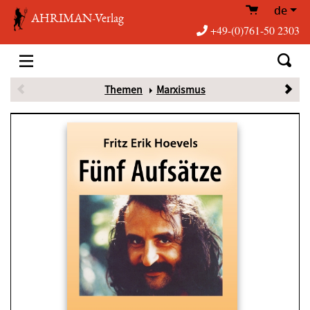
de
AHRIMAN-Verlag
+49-(0)761-50 2303
Themen
Marxismus