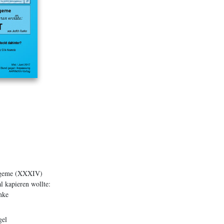
logeme (XXXIV)
 kapieren wollte:
nke
gel