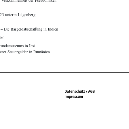
ur Verkommenheit der Pseudolinken
DR unterm Lügenberg
 – Die Bargeldabschaffung in Indien
bs!
kundemuseums in Iasi
erer Steuergelder in Rumänien
Datenschutz / AGB
Impressum