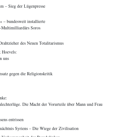
um – Sieg der Lügenpresse
« – bundesweit installierte
Multimilliardärs Soros
Drahtzieher des Neuen Totalitarismus
k Hoevels:
n uns
satz gegen die Religionskritik
nke:
hlechterlüge. Die Macht der Vorurteile über Mann und Frau
sens entrissen
ächtnis Syriens – Die Wiege der Zivilisation