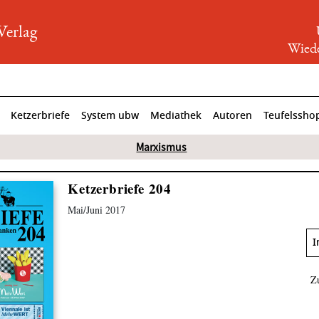
rlag
Wiede
Ketzerbriefe
System ubw
Mediathek
Autoren
Teufelssho
Marxismus
Ketzerbriefe 204
Mai/Juni 2017
I
Z