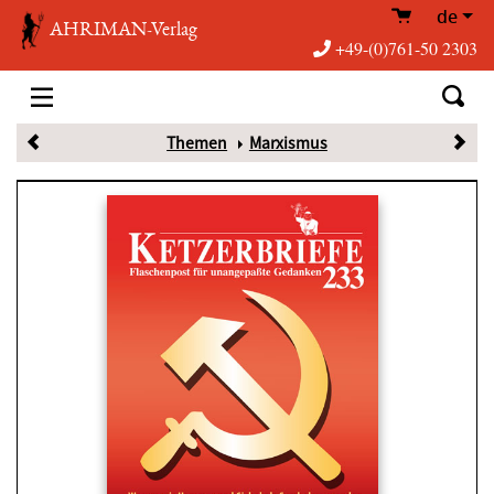
de
AHRIMAN-Verlag
+49-(0)761-50 2303
Themen
Marxismus