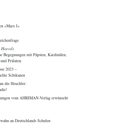
nen »Marx I«
etchenfrage
k Hoevels
e Begegnungen mit Päpsten, Kardinälen,
 und Prälaten.
sse 2023 –
achte Schikanen
an die Heuchler:
hdie!
esungen vom AHRIMAN-Verlag erwünscht
wahn an Deutschlands Schulen