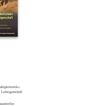
ltigkeitsziele«
 Leibeigenschaft
zastreifen