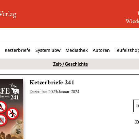
rlag
Wiede
Ketzerbriefe
System ubw
Mediathek
Autoren
Teufelssho
Zeit-/ Geschichte
Ketzerbriefe 241
Dezember 2023/Januar 2024
I
Z