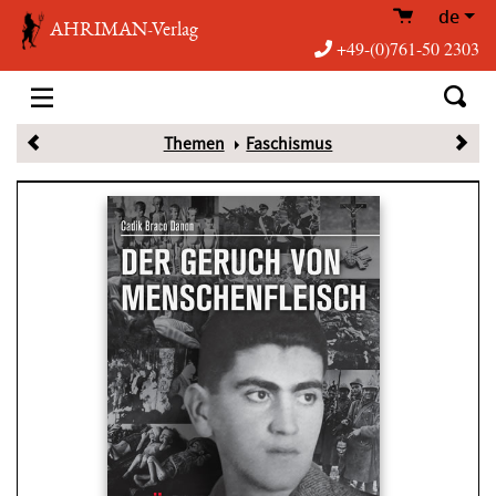
de
AHRIMAN-Verlag
+49-(0)761-50 2303
Themen
Faschismus