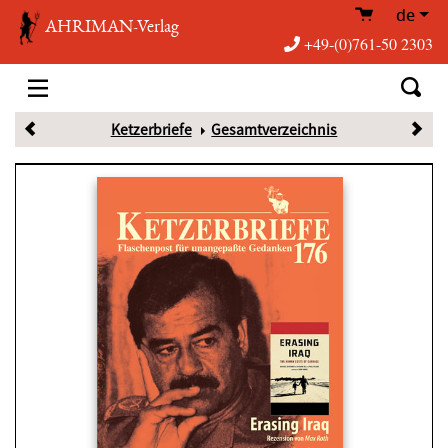
de
AHRIMAN-Verlag
+49-(0)761-50 2303
Ketzerbriefe
Gesamtverzeichnis