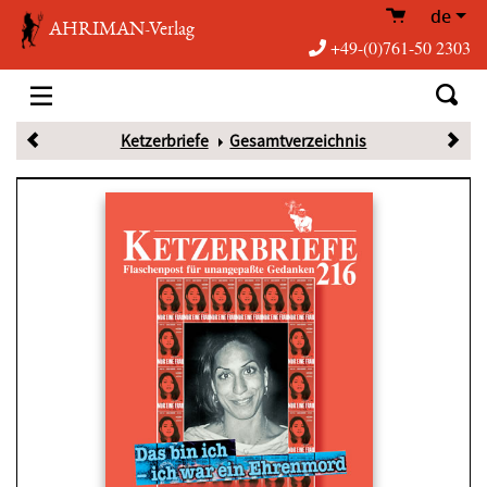
de
AHRIMAN-Verlag
+49-(0)761-50 2303
Ketzerbriefe
Gesamtverzeichnis