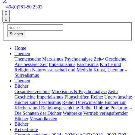
文
+49-(0)761-50 2303
Home
Themen
Themensuche
Marxismus
Psychoanalyse
Zeit-/ Geschichte
Aus besserer Zeit
Imperialismus
Faschismus
Kirche und
Religion
Naturwissenschaft und Medizin
Kunst, Literatur –
Surrealismus
Themen
Bücher
Gesamtverzeichnis
Marxismus & Psychoanalyse
Zeit-/
Geschichte
Imperialismus
Flugschriften
Reihe: Unerwünschte
Bücher zum Faschismus
Reihe: Unerwünschte Bücher zur
Kirchen- und Religionsgeschichte
Reihe: Umbrae Poetarum –
Die Schatten der Dichter
Waitoreke
Vertrieb verlagsfremder
Bücher
Versandkosten
Bücher
Ketzerbriefe
Gesamtverzeichnis
2024 - 2026 (ab 242)
2018 - 2023 (207 -