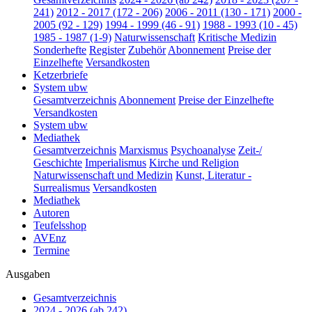
241)
2012 - 2017 (172 - 206)
2006 - 2011 (130 - 171)
2000 -
2005 (92 - 129)
1994 - 1999 (46 - 91)
1988 - 1993 (10 - 45)
1985 - 1987 (1-9)
Naturwissenschaft
Kritische Medizin
Sonderhefte
Register
Zubehör
Abonnement
Preise der
Einzelhefte
Versandkosten
Ketzerbriefe
System ubw
Gesamtverzeichnis
Abonnement
Preise der Einzelhefte
Versandkosten
System ubw
Mediathek
Gesamtverzeichnis
Marxismus
Psychoanalyse
Zeit-/
Geschichte
Imperialismus
Kirche und Religion
Naturwissenschaft und Medizin
Kunst, Literatur -
Surrealismus
Versandkosten
Mediathek
Autoren
Teufelsshop
AVEnz
Termine
Ausgaben
Gesamtverzeichnis
2024 - 2026 (ab 242)