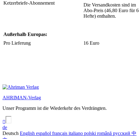
Ketzerbriefe-Abonnement
Die Versandkosten sind im
Abo-Preis (46,80 Euro für 6
Hefte) enthalten.
Außerhalb Europas:
Pro Lieferung
16 Euro
AHRIMAN-Verlag
Unser Programm ist die Wiederkehr des Verdrängten.
de
Deutsch
English
español
français
italiano
polski
română
русский
中