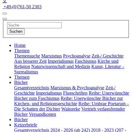
文
+49-(0)761-50 2303
Home
Themen
Themensuche
Marxismus
Psychoanalyse
Zeit-/ Geschichte
Aus besserer Zeit
Imperialismus
Faschismus
Kirche und
Religion
Naturwissenschaft und Medizin
Kunst, Literatur –
Surrealismus
Themen
Bücher
Gesamtverzeichnis
Marxismus & Psychoanalyse
Zeit-/
Geschichte
Imperialismus
Flugschriften
Reihe: Unerwünschte
Bücher zum Faschismus
Reihe: Unerwünschte Bücher zur
Kirchen- und Religionsgeschichte
Reihe: Umbrae Poetarum –
Die Schatten der Dichter
Waitoreke
Vertrieb verlagsfremder
Bücher
Versandkosten
Bücher
Ketzerbriefe
Gesamtverzeichnis
2024 - 2026 (ab 242)
2018 - 2023 (207 -