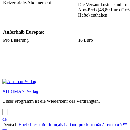
Ketzerbriefe-Abonnement
Die Versandkosten sind im
Abo-Preis (46,80 Euro für 6
Hefte) enthalten.
Außerhalb Europas:
Pro Lieferung
16 Euro
AHRIMAN-Verlag
Unser Programm ist die Wiederkehr des Verdrängten.
de
Deutsch
English
español
français
italiano
polski
română
русский
中