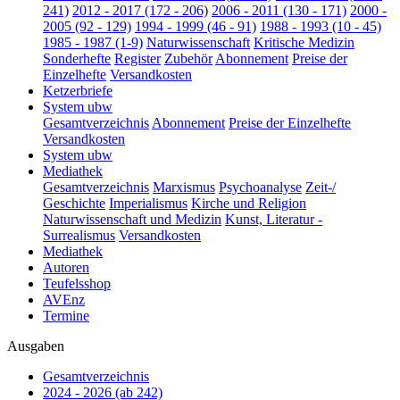
241)
2012 - 2017 (172 - 206)
2006 - 2011 (130 - 171)
2000 -
2005 (92 - 129)
1994 - 1999 (46 - 91)
1988 - 1993 (10 - 45)
1985 - 1987 (1-9)
Naturwissenschaft
Kritische Medizin
Sonderhefte
Register
Zubehör
Abonnement
Preise der
Einzelhefte
Versandkosten
Ketzerbriefe
System ubw
Gesamtverzeichnis
Abonnement
Preise der Einzelhefte
Versandkosten
System ubw
Mediathek
Gesamtverzeichnis
Marxismus
Psychoanalyse
Zeit-/
Geschichte
Imperialismus
Kirche und Religion
Naturwissenschaft und Medizin
Kunst, Literatur -
Surrealismus
Versandkosten
Mediathek
Autoren
Teufelsshop
AVEnz
Termine
Ausgaben
Gesamtverzeichnis
2024 - 2026 (ab 242)