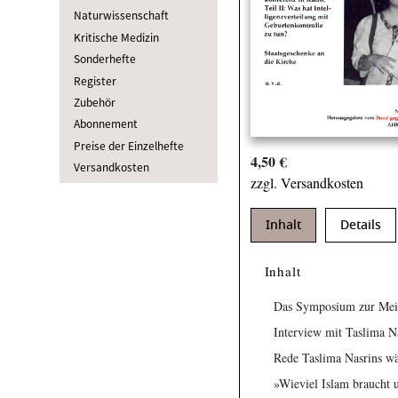
Naturwissenschaft
Kritische Medizin
Sonderhefte
Register
Zubehör
Abonnement
Preise der Einzelhefte
4,50 €
Versandkosten
zzgl. Versandkosten
Inhalt
Details
Inhalt
Das Symposium zur Mein
Interview mit Taslima N
Rede Taslima Nasrins wä
»Wieviel Islam braucht u