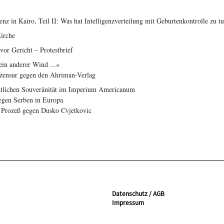
z in Kairo, Teil II: Was hat Intelligenzverteilung mit Geburtenkontrolle zu t
Kirche
or Gericht – Protestbrief
 ein anderer Wind ...«
nzensur gegen den Ahriman-Verlag
aatlichen Souveränität im Imperium Americanum
gen Serben in Europa
 Prozeß gegen Dusko Cvjetkovic
Datenschutz / AGB
Impressum