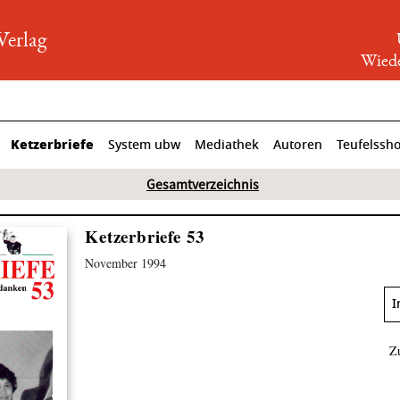
rlag
Wiede
Ketzerbriefe
System ubw
Mediathek
Autoren
Teufelssh
Gesamtverzeichnis
Ketzerbriefe 53
November 1994
I
Z