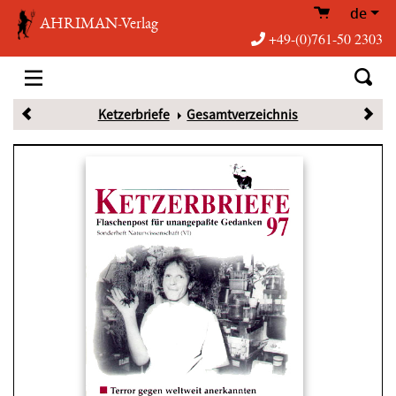
de
AHRIMAN-Verlag
+49-(0)761-50 2303
Ketzerbriefe
Gesamtverzeichnis