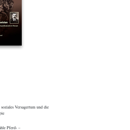
 soziales Versagertum und die
pie
hle Pferd‹ –