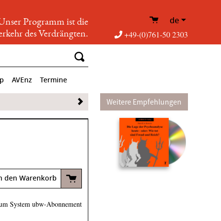
de
Unser Programm ist die
rkehr des Verdrängten.
+49-(0)761-50 2303
op
AVEnz
Termine
Weitere Empfehlungen
n den Warenkorb
um System ubw-Abonnement