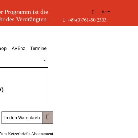
r Programm ist die
de
r des Verdrängten.
+49-(0)761-50 2303
hop
AVEnz
Termine
V)
In den Warenkorb
Zum Ketzerbriefe-Abonnement