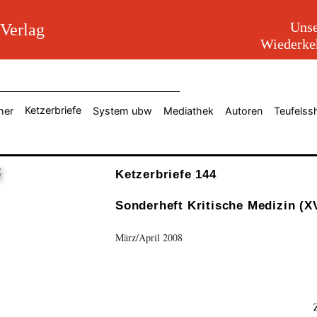
Unse
erlag
Wiederkeh
Ketzerbriefe
her
System ubw
Mediathek
Autoren
Teufelss
Ketzerbriefe 144
Sonderheft Kritische Medizin (X
März/April 2008