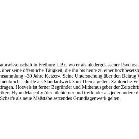
aturwissenschaft in Frei­burg i. Br., wo er als niedergelassener Psycho­
s über seine öffentliche Tätigkeit, die ihn bis heute zu einer hochbes
ntensammlung »30 Jahre Ketzer«
. Seine Untersuchung über den Beitrag 
ammenbrach – dürf­te als Standardwerk zum Thema gelten
. Zahlreiche V
eitfragen. Hoevels ist ferner Begründer und Mitherausgeber der Zeitschr
rikers Hyam Maccoby (der nüchterner und treffender als jeder andere d
d Schärfe als neue Maßstäbe setzendes Grundlagenwerk gelten.