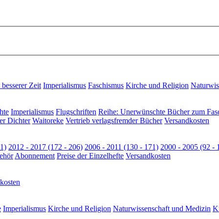
besserer Zeit
Imperialismus
Faschismus
Kirche und Religion
Naturwis
hte
Imperialismus
Flugschriften
Reihe: Unerwünschte Bücher zum Fas
er Dichter
Waitoreke
Vertrieb verlagsfremder Bücher
Versandkosten
1)
2012 - 2017 (172 - 206)
2006 - 2011 (130 - 171)
2000 - 2005 (92 - 
ehör
Abonnement
Preise der Einzelhefte
Versandkosten
kosten
e
Imperialismus
Kirche und Religion
Naturwissenschaft und Medizin
Ku