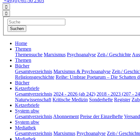
+49-(0)761-50 2303
Home
Themen
Themensuche
Marxismus
Psychoanalyse
Zeit-/ Geschichte
Aus 
Themen
Bücher
Gesamtverzeichnis
Marxismus & Psychoanalyse
Zeit-/ Geschic
Religionsgeschichte
Reihe: Umbrae Poetarum – Die Schatten d
Bücher
Ketzerbriefe
Gesamtverzeichnis
2024 - 2026 (ab 242)
2018 - 2023 (207 - 24
Naturwissenschaft
Kritische Medizin
Sonderhefte
Register
Zub
Ketzerbriefe
System ubw
Gesamtverzeichnis
Abonnement
Preise der Einzelhefte
Versand
System ubw
Mediathek
Gesamtverzeichnis
Marxismus
Psychoanalyse
Zeit-/ Geschicht
Mediathek