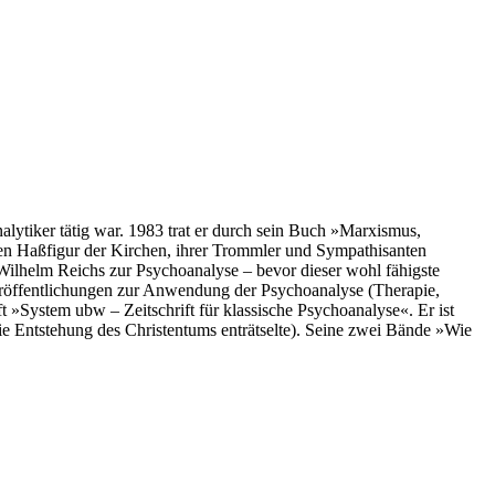
analytiker tätig war. 1983 trat er durch sein Buch »Marxismus,
etzten Haßfigur der Kirchen, ihrer Trommler und Sympathisanten
Wilhelm Reichs zur Psychoanalyse – bevor dieser wohl fähigste
eröffentlichungen zur Anwendung der Psychoanalyse (Therapie,
ift »System ubw – Zeitschrift für klassische Psychoanalyse«
. Er ist
ie Entstehung des Christentums enträtselte). Seine zwei Bände »Wie