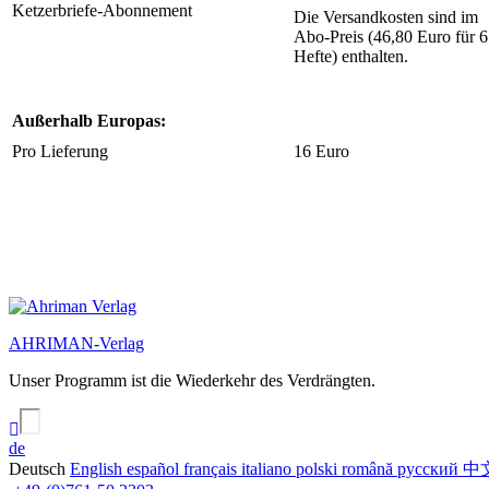
Ketzerbriefe-Abonnement
Die Versandkosten sind im
Abo-Preis (46,80 Euro für 6
Hefte) enthalten.
Außerhalb Europas:
Pro Lieferung
16 Euro
AHRIMAN-Verlag
Unser Programm ist die Wiederkehr des Verdrängten.
de
Deutsch
English
español
français
italiano
polski
română
русский
中