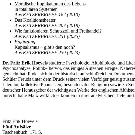
Moralische Implikationen des Lebens
in totalitären Systemen
Aus KETZERBRIEFE 162 (2010)
Das Koalitionstheater
Aus KETZERBRIEFE 207 (2018)
Wie funktionieren Schutzzoll und Freihandel?
Aus KETZERBRIEFE 251 (2025)
Ergänzung
Kapitalismus – gibt’s den noch?
Aus KETZERBRIEFE 239 (2023)
Dr. Fritz Erik Hoevels
studierte Psychologie, Altphilologie und Liter
Psychoanalyse, Politik«
her­vor, das einiges Aufsehen erregte. Nähere
gemacht hat, findet sich in der historisch aufschlußreichen Dokume
Schüler Freuds unter dem Druck seiner vielen Verfolger geistig zus
Literatur, kollek­tive Phantasien, besonders der Religion) sowie zu Z
deutscher Herausgeber der wichtigsten Werke des englischen Althisto
unrecht hatte Marx wirklich?« können in ihrer analytischen Tiefe un
Fritz Erik Hoevels
Fünf Aufsätze
Taschenbuch, 171 S.