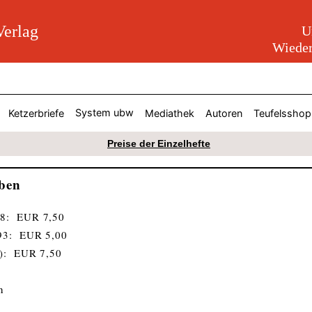
erlag
U
Wieder
System ubw
Ketzerbriefe
Mediathek
Autoren
Teufelsshop
Preise der Einzelhefte
ben
98: EUR 7,50
993: EUR 5,00
e): EUR 7,50
0
n