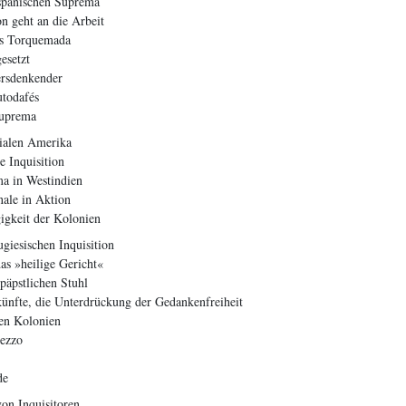
spanischen Suprema
on geht an die Arbeit
s Torquemada
esetzt
rsdenkender
utodafés
Suprema
ialen Amerika
e Inquisition
a in Westindien
nale in Aktion
igkeit der Kolonien
giesischen Inquisition
as »heilige Gericht«
päpstlichen Stuhl
ünfte, die Unterdrückung der Gedankenfreiheit
den Kolonien
mezzo
de
von Inquisitoren