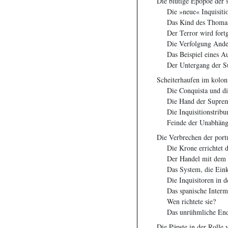
Die blutige Epopöe der 
Die »neue« Inquisiti
Das Kind des Thoma
Der Terror wird fortg
Die Verfolgung Ande
Das Beispiel eines A
Der Untergang der 
Scheiterhaufen im kolon
Die Conquista und di
Die Hand der Suprem
Die Inquisitionstribu
Feinde der Unabhäng
Die Verbrechen der portu
Die Krone errichtet d
Der Handel mit dem 
Das System, die Eink
Die Inquisitoren in 
Das spanische Inter
Wen richtete sie?
Das unrühmliche En
Die Päpste in der Rolle 