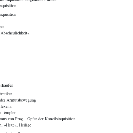
nquisition
nquisition
me
 Abscheulichkeit«
erhaufen
retiker
 der Armutsbewegung
»Hexen«
e Templer
mus von Prag – Opfer der Konzilsinquisition
n, »Hexe«, Heilige