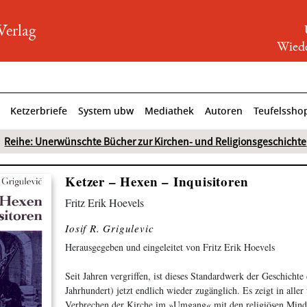
rlag
Wiede
Ketzerbriefe
System ubw
Mediathek
Autoren
Teufelssho
Reihe: Unerwünschte Bücher zur Kirchen- und Religionsgeschichte
Ketzer – Hexen – Inquisitoren
Fritz Erik Hoevels
Iosif R. Grigulevic
Herausgegeben und eingeleitet von Fritz Erik Hoevels
Seit Jahren vergriffen, ist dieses Standardwerk der Geschichte 
Jahrhundert) jetzt endlich wieder zugänglich. Es zeigt in alle
Verbrechen der Kirche im »Umgang« mit den religiösen Minde