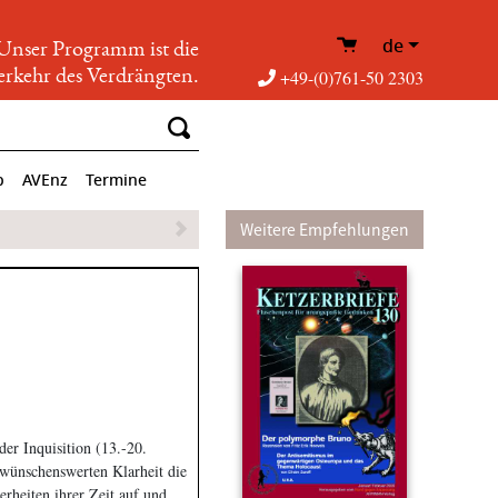
de
Unser Programm ist die
rkehr des Verdrängten.
+49-(0)761-50 2303
p
AVEnz
Termine
Weitere Empfehlungen
der Inquisition (13.-20.
r wünschenswerten Klarheit die
rheiten ihrer Zeit auf und